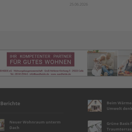
25.06.2026
Beim Wärmes
 Berichte
Umwelt denk
Neuer Wohnraum unterm
Grüne Basis 
Dach
Traumterras