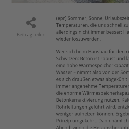
(epr) Sommer, Sonne, Urlaubszeit
Temperaturen, die uns schnell zu 
allerdings nicht immer besser: H
Beitrag teilen
wieder loszuwerden.
Wer sich beim Hausbau für den ri
Schwitzen: Beton ist robust und l
eine hohe Wärmespeicherkapazität
Wasser – nimmt also von der Som
es sich draußen etwas abgekühlt
immer angenehme Temperaturen un
die enorme Wärmespeicherkapazi
Betonkernaktivierung nutzen. Ka
Rohrleitungen geführt wird, entz
weniger aufheizen können. Ergebn
Prinzip umgekehrt. Dann nämlich
Abend, wenn die Heizung herunte