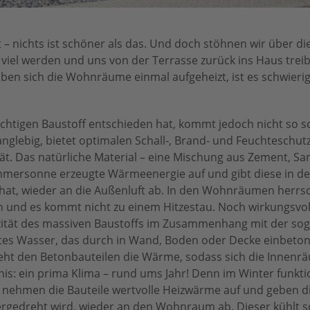
 – nichts ist schöner als das. Und doch stöhnen wir über d
viel werden und uns von der Terrasse zurück ins Haus treibe
aben sich die Wohnräume einmal aufgeheizt, ist es schwieri
chtigen Baustoff entschieden hat, kommt jedoch nicht so sc
anglebig, bietet optimalen Schall-, Brand- und Feuchteschutz
. Das natürliche Material – eine Mischung aus Zement, Sa
mersonne erzeugte Wärmeenergie auf und gibt diese in de
 hat, wieder an die Außenluft ab. In den Wohnräumen herrs
d es kommt nicht zu einem Hitzestau. Noch wirkungsvolle
tät des massiven Baustoffs im Zusammenhang mit der so
ltes Wasser, das durch in Wand, Boden oder Decke einbeton
ieht den Betonbauteilen die Wärme, sodass sich die Innen
is: ein prima Klima – rund ums Jahr! Denn im Winter funkti
 nehmen die Bauteile wertvolle Heizwärme auf und geben d
rgedreht wird, wieder an den Wohnraum ab. Dieser kühlt s