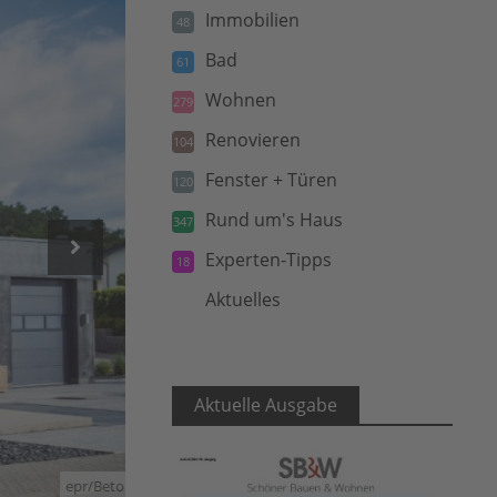
Immobilien
48
Bad
61
Wohnen
279
Renovieren
104
Fenster + Türen
120
Rund um's Haus
347
Experten-Tipps
18
Aktuelles
5
Aktuelle Ausgabe
epr/BetonBild