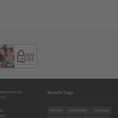
chutz an die
Bericht Tags
en!
fenster
immobilien
beratung
für
sen