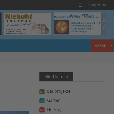
07 August 2026
MESSE
Alle Themen
Bauprojekte
134
Garten
247
Heizung
142