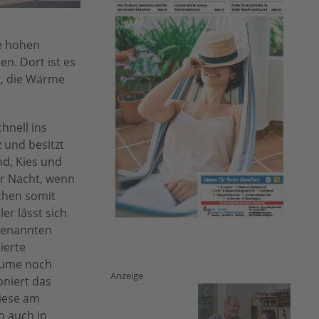
ie hohen
n. Dort ist es
g, die Wärme
hnell ins
 und besitzt
nd, Kies und
r Nacht, wenn
chen somit
r lässt sich
genannten
ierte
räume noch
Anzeige
oniert das
iese am
o auch in