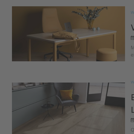
W
M
e
W
O