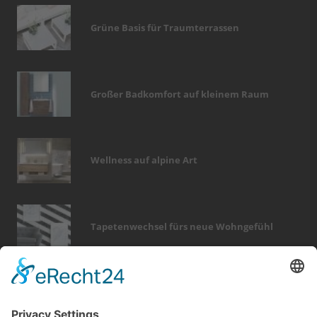
Grüne Basis für Traumterrassen
Großer Badkomfort auf kleinem Raum
Wellness auf alpine Art
Tapetenwechsel fürs neue Wohngefühl
Bericht Tags