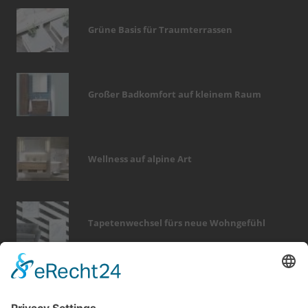
Grüne Basis für Traumterrassen
Großer Badkomfort auf kleinem Raum
Wellness auf alpine Art
Tapetenwechsel fürs neue Wohngefühl
Bericht Tags