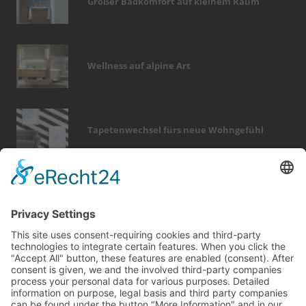
Großer Badkomfort auf kleinem Raum
Wellness auf alpine Art
Tapetenwechsel fürs neue Wohngefühl
Bericht Tags
fotovoltaik
wärme
finanzierung
photovoltaik
holz
wellness
fliesen
förderung
garten
kamin
badezimmer
keller
zaun
hausbau