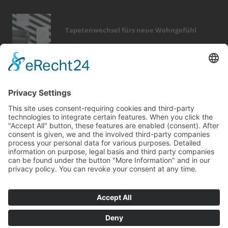
Tapetenwechsel fürs neue Wohngefühl
Bericht Tags
keller
fenster
holz
zaun
finanzierung
sicherheit
badezimmer
modernisieren
renovieren
garten
fußboden
immobilien
rund ums haus
feuer
entfeuchtung
photovoltaik
küche
möbel
dämmung
dach