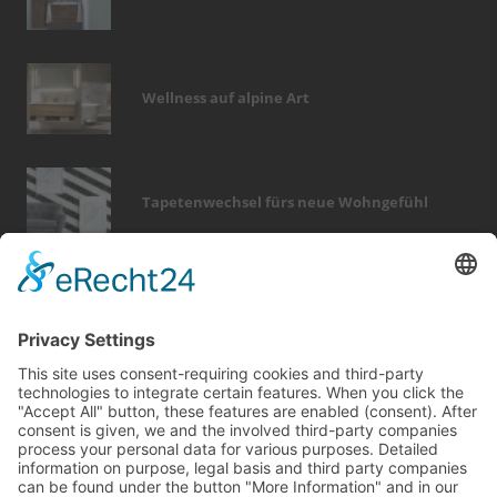
Wellness auf alpine Art
Tapetenwechsel fürs neue Wohngefühl
Bericht Tags
möbel
finanzierung
modernisieren
fotovoltaik
elektro
zaun
rund ums haus
fliesen
dach
feuer
garten
fenster
sanieren
hausbau