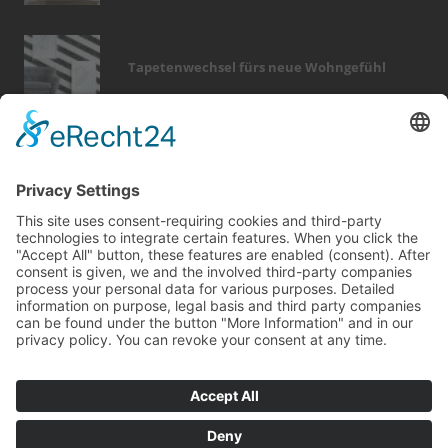
Tapetenwechsel fürs neue Wohngefühl
Bericht Tags
feuer
garten
fenster
möbel
fliesen
wellness
smart home
beratung
dämmung
keller
dekoration
kamin
türen
finanzierung
elektro
immobilien
sicherheit
holz
entfeuchtung
dach