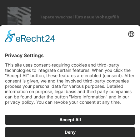
Tapetenwechsel fürs neue Wohngefühl
Bericht Tags
dekoration
sanieren
outdoor
rund ums haus
dämmung
sicherheit
fenster
türen
smart home
dach
heizung
fotovoltaik
fliesen
fußboden
badezimmer
finanzierung
entfeuchtung
feuer
förderung
zaun