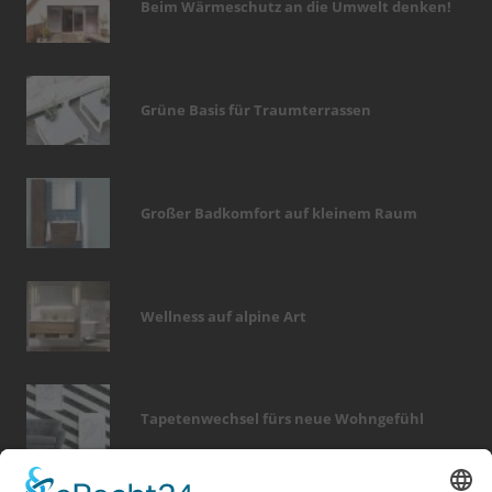
Beim Wärmeschutz an die Umwelt denken!
Grüne Basis für Traumterrassen
Großer Badkomfort auf kleinem Raum
Wellness auf alpine Art
Tapetenwechsel fürs neue Wohngefühl