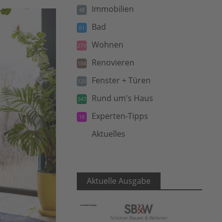
Immobilien
48
Bad
61
Wohnen
279
Renovieren
104
Fenster + Türen
120
Rund um's Haus
347
Experten-Tipps
18
Aktuelles
5
Aktuelle Ausgabe