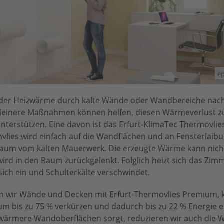
ep
il der Heizwärme durch kalte Wände oder Wandbereiche na
 kleinere Maßnahmen können helfen, diesen Wärmeverlust z
unterstützen. Eine davon ist das Erfurt-KlimaTec Thermovlie
vlies wird einfach auf die Wandflächen und an Fensterlaib
raum vom kalten Mauerwerk. Die erzeugte Wärme kann nich
rd in den Raum zurückgelenkt. Folglich heizt sich das Zimm
t sich ein und Schulterkälte verschwindet.
den wir Wände und Decken mit Erfurt-Thermovlies Premium, 
m bis zu 75 % verkürzen und dadurch bis zu 22 % Energie e
 wärmere Wandoberflächen sorgt, reduzieren wir auch die