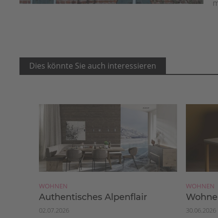
m
Dies könnte Sie auch interessieren
WOHNEN
WOHNEN
Authentisches Alpenflair
Wohnen
02.07.2026
30.06.2026