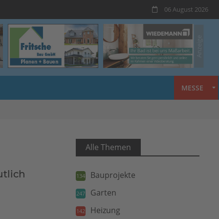
06 August 2026
MESSE
Alle Themen
tlich
Bauprojekte
134
Garten
247
Heizung
142