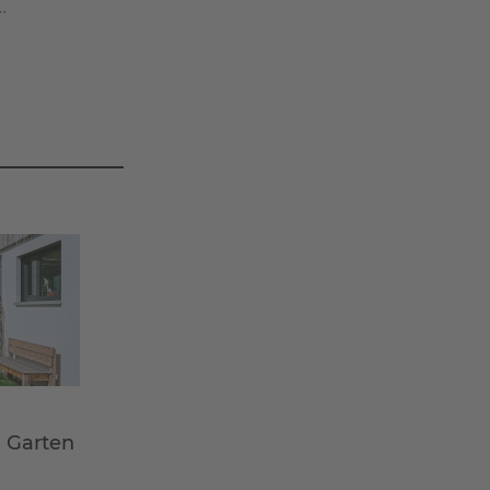
.
m Garten