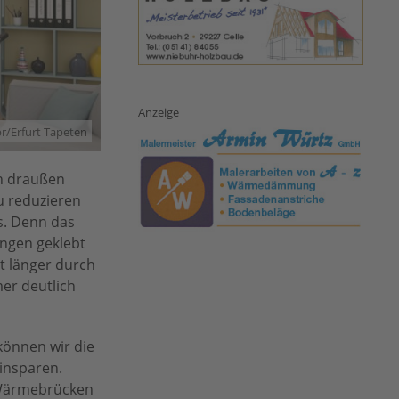
Anzeige
r/Erfurt Tapeten
ch draußen
u reduzieren
s. Denn das
ungen geklebt
t länger durch
er deutlich
können wir die
insparen.
 Wärmebrücken