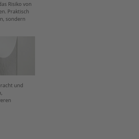
das Risiko von
n. Praktisch
en, sondern
bracht und
n,
veren