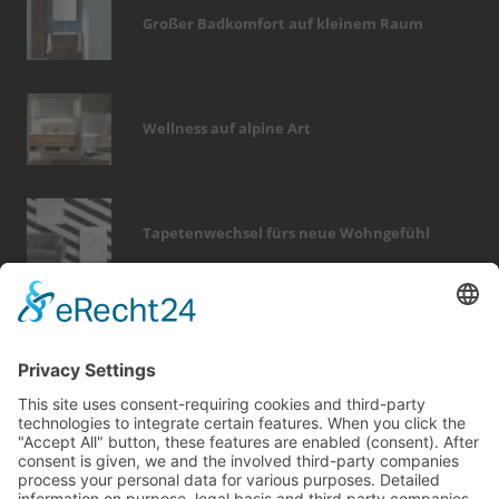
Großer Badkomfort auf kleinem Raum
Wellness auf alpine Art
Tapetenwechsel fürs neue Wohngefühl
Bericht Tags
kamin
immobilien
entfeuchtung
dach
fliesen
modernisieren
heizung
feuer
wintergarten