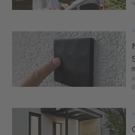
N
R
R
g
R