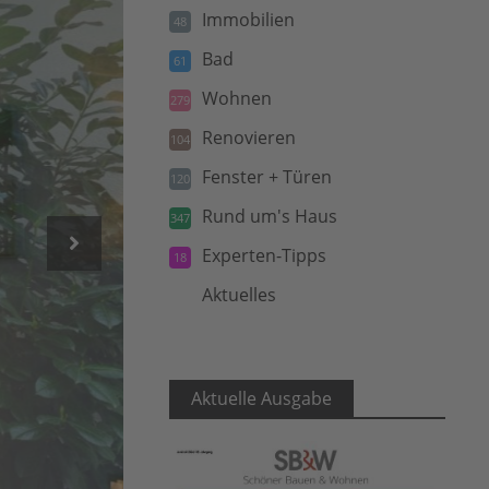
Immobilien
48
Bad
61
Wohnen
279
Renovieren
104
Fenster + Türen
120
Rund um's Haus
347
Experten-Tipps
18
Aktuelles
5
Aktuelle Ausgabe