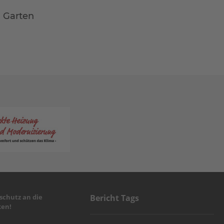
m Garten
chutz an die
Bericht Tags
en!