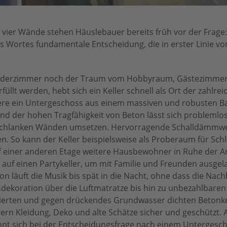
n vier Wände stehen Häuslebauer bereits früh vor der Frage
es Wortes fundamentale Entscheidung, die in erster Linie v
Kinderzimmer noch der Traum vom Hobbyraum, Gästezimmer
üllt werden, hebt sich ein Keller schnell als Ort der zahlre
ere ein Untergeschoss aus einem massiven und robusten Ba
rund der hohen Tragfähigkeit von Beton lässt sich problemlo
t schlanken Wänden umsetzen. Hervorragende Schalldämmwe
 So kann der Keller beispielsweise als Proberaum für Sch
f einer anderen Etage weitere Hausbewohner in Ruhe der Ar
auf einen Partykeller, um mit Familie und Freunden ausgel
n läuft die Musik bis spät in die Nacht, ohne dass die Nach
sdekoration über die Luftmatratze bis hin zu unbezahlbaren
sierten und gegen drückendes Grundwasser dichten Betonke
gern Kleidung, Deko und alte Schätze sicher und geschützt. A
hnt sich bei der Entscheidungsfrage nach einem Untergesch