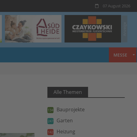
07 August 2026
MESSE
Alle Themen
Bauprojekte
134
Garten
247
Heizung
142