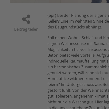
(epr) Bei der Planung der eigene
Keller? Eine im wahrsten Sinne d
des Baugrundstücks abhängt.
Beitrag teilen
Soll neben Wohn-, Schlaf- und 
eignen Wellnessoase mit Sauna erf
Möglichkeiten hervor. Insbesond
Beton bietet viele Vorteile. Aufg
individuelle Raumaufteilung mi
ein harmonisches Zusammenleben.
genutzt werden, während sich au
Homeoffice widmen können. Lust 
feiern? Im Untergeschoss aus Beto
gestört fühlt. Von der Weihnacht
gut isolierten, angenehm klimati
nicht nur die Wäsche gut. Hier la
in die ungeschriebene Zukunft lo