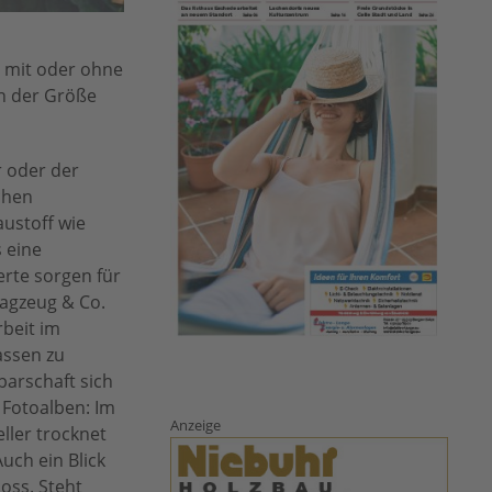
: mit oder ohne
on der Größe
 oder der
ichen
ustoff wie
s eine
rte sorgen für
lagzeug & Co.
beit im
assen zu
barschaft sich
 Fotoalben: Im
Anzeige
ller trocknet
uch ein Blick
oss. Steht