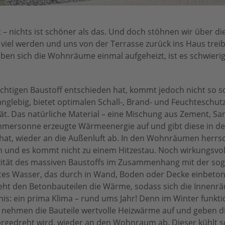
 – nichts ist schöner als das. Und doch stöhnen wir über d
viel werden und uns von der Terrasse zurück ins Haus treibe
aben sich die Wohnräume einmal aufgeheizt, ist es schwieri
chtigen Baustoff entschieden hat, kommt jedoch nicht so sc
anglebig, bietet optimalen Schall-, Brand- und Feuchteschutz
. Das natürliche Material – eine Mischung aus Zement, Sa
mersonne erzeugte Wärmeenergie auf und gibt diese in de
 hat, wieder an die Außenluft ab. In den Wohnräumen herrs
d es kommt nicht zu einem Hitzestau. Noch wirkungsvolle
tät des massiven Baustoffs im Zusammenhang mit der so
ltes Wasser, das durch in Wand, Boden oder Decke einbeton
ieht den Betonbauteilen die Wärme, sodass sich die Innen
is: ein prima Klima – rund ums Jahr! Denn im Winter funkti
 nehmen die Bauteile wertvolle Heizwärme auf und geben d
rgedreht wird, wieder an den Wohnraum ab. Dieser kühlt s