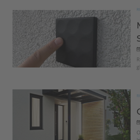
R
R
g
R
O
I