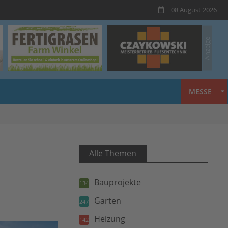
08 August 2026
MESSE
Alle Themen
Bauprojekte
134
Garten
247
Heizung
142