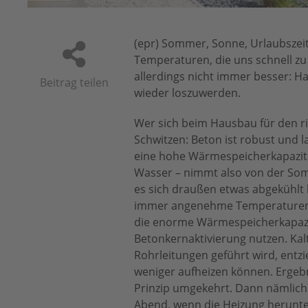
(epr) Sommer, Sonne, Urlaubszeit
Temperaturen, die uns schnell zu 
allerdings nicht immer besser: H
Beitrag teilen
wieder loszuwerden.
Wer sich beim Hausbau für den ri
Schwitzen: Beton ist robust und l
eine hohe Wärmespeicherkapazität
Wasser – nimmt also von der Som
es sich draußen etwas abgekühlt
immer angenehme Temperaturen un
die enorme Wärmespeicherkapazi
Betonkernaktivierung nutzen. Ka
Rohrleitungen geführt wird, entz
weniger aufheizen können. Ergebn
Prinzip umgekehrt. Dann nämlich
Abend, wenn die Heizung herunte