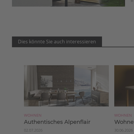
Dies könnte Sie auch interessieren
WOHNEN
WOHNEN
Authentisches Alpenflair
Wohnen
02.07.2026
30.06.2026