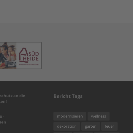
chutz an die
Bericht Tags
en!
modernisieren
wellness
für
sen
dekoration
garten
feuer