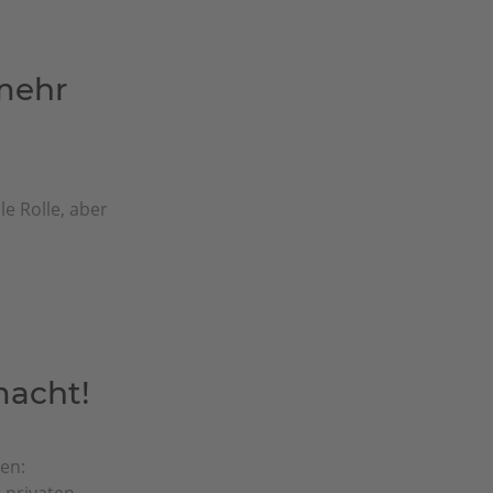
mehr
e Rolle, aber
macht!
en:
privaten...