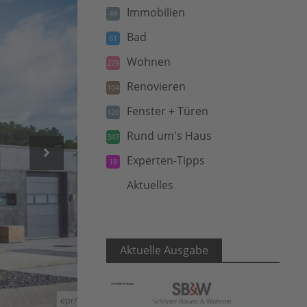
Immobilien
48
Bad
61
Wohnen
279
Renovieren
104
Fenster + Türen
120
Rund um's Haus
347
Experten-Tipps
18
Aktuelles
5
Aktuelle Ausgabe
epr/BetonBild