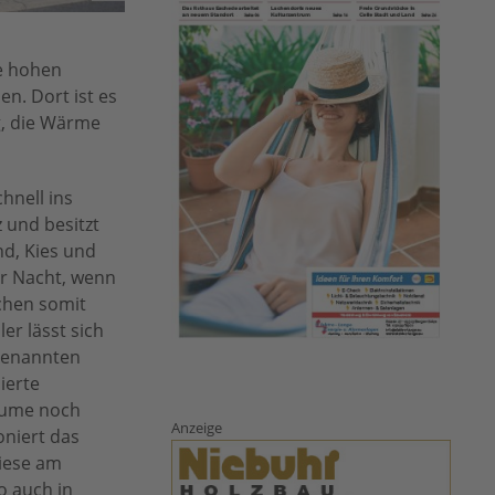
ie hohen
n. Dort ist es
g, die Wärme
hnell ins
 und besitzt
nd, Kies und
r Nacht, wenn
chen somit
r lässt sich
genannten
ierte
räume noch
Anzeige
oniert das
iese am
o auch in