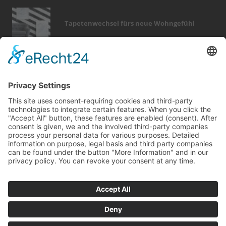
Tapetenwechsel fürs neue Wohngefühl
Bericht Tags
photovoltaik
sanieren
heizung
smart home
badezimmer
wärme
zaun
modernisieren
renovieren
entfeuchtung
türen
rund ums haus
hausbau
beratung
holz
finanzierung
dekoration
garten
elektro
outdoor