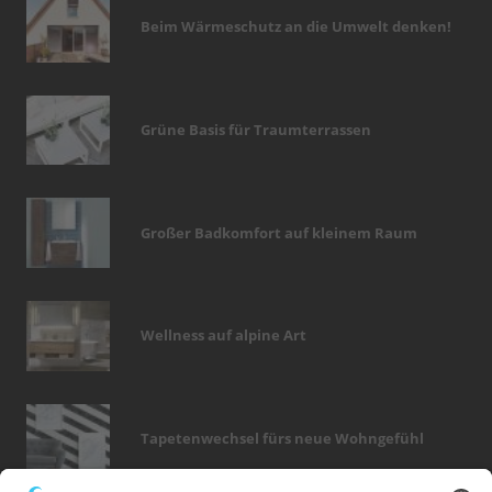
Beim Wärmeschutz an die Umwelt denken!
Grüne Basis für Traumterrassen
Großer Badkomfort auf kleinem Raum
Wellness auf alpine Art
Tapetenwechsel fürs neue Wohngefühl