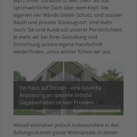
(epr) Unser Zuhause ist weit mehr als das
sprichwörtliche Dach über dem Kopf. Die
eigenen vier Wände bieten Schutz, sind sozialer
Raum und privater Rückzugsort. Und mehr
noch: Sie sind Ausdruck unserer Persönlichkeit.
Je mehr wir bei ihrer Gestaltung und
Einrichtung unsere eigene Handschrift
wiederfinden, umso wohler fühlen wir uns.
Ein Haus auf Stelzen – eine bauliche
Anpassung an spezielle örtliche
Gegebenheiten ist kein Problem.
epr/Smart House GmbH
Aktuell entstehen jedoch insbesondere in den
Ballungsräumen ganze Wohnareale, in denen