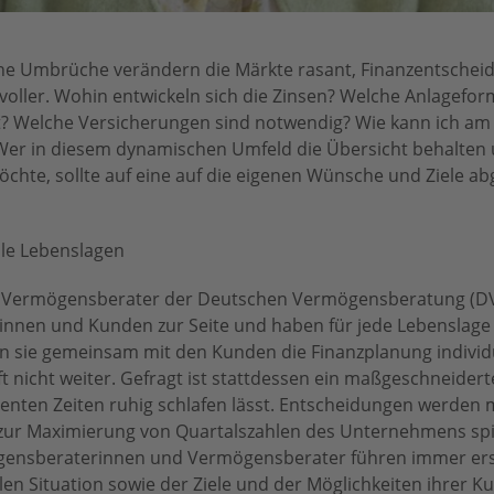
liche Umbrüche verändern die Märkte rasant, Finanzentsche
ller. Wohin entwickeln sich die Zinsen? Welche Anlagefo
it? Welche Versicherungen sind notwendig? Wie kann ich a
 Wer in diesem dynamischen Umfeld die Übersicht behalten 
öchte, sollte auf eine auf die eigenen Wünsche und Ziele a
lle Lebenslagen
 Vermögensberater der Deutschen Vermögensberatung (D
dinnen und Kunden zur Seite und haben für jede Lebenslage
en sie gemeinsam mit den Kunden die Finanzplanung individ
nicht weiter. Gefragt ist stattdessen ein maßgeschneiderte
lenten Zeiten ruhig schlafen lässt. Entscheidungen werden m
en zur Maximierung von Quartalszahlen des Unternehmens spi
ögensberaterinnen und Vermögensberater führen immer ers
llen Situation sowie der Ziele und der Möglichkeiten ihrer 