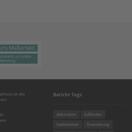
chutz an die
Bericht Tags
en!
dekoration
fußboden
für
sen
badezimmer
finanzierung