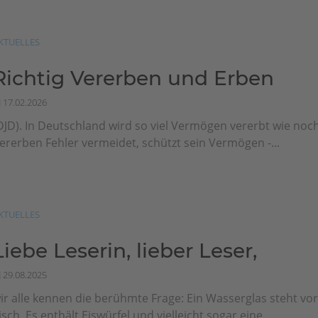
KTUELLES
Richtig Vererben und Erben
17.02.2026
DJD). In Deutschland wird so viel Vermögen vererbt wie noc
ererben Fehler vermeidet, schützt sein Vermögen -...
KTUELLES
Liebe Leserin, lieber Leser,
29.08.2025
ir alle kennen die berühmte Frage: Ein Wasserglas steht vo
isch. Es enthält Eiswürfel und vielleicht sogar eine...