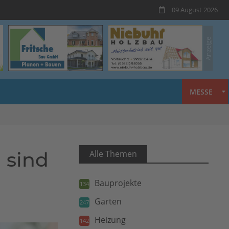
09 August 2026
MESSE
 sind
Alle Themen
Bauprojekte
134
Garten
247
Heizung
142