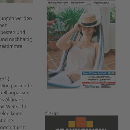
idungen werden
rmen
m besten und
und nachhaltig
bgestimmte
VAG)
 eine passende
uell anpassen.
s Allfinanz-
it Weitsicht
Anzeige
elen keine
t eine
Kunden durch.