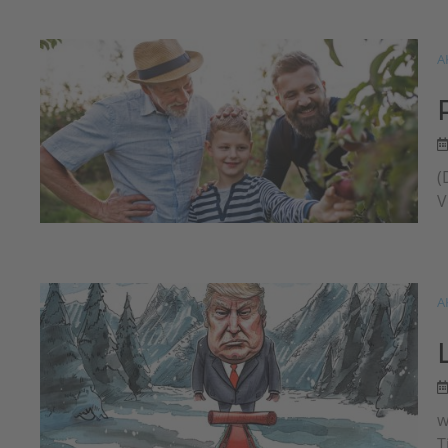
A
(
V
A
w
T