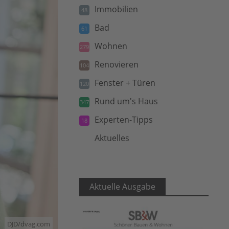
Immobilien
48
Bad
61
Wohnen
279
Renovieren
104
Fenster + Türen
120
Rund um's Haus
347
Experten-Tipps
18
Aktuelles
5
Aktuelle Ausgabe
DJD/dvag.com