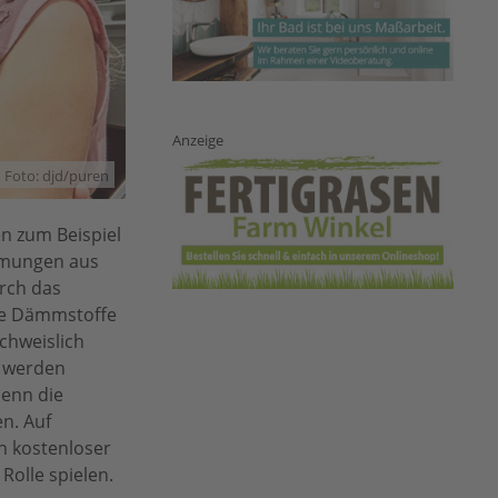
Anzeige
Foto: djd/puren
n zum Beispiel
ämmungen aus
rch das
die Dämmstoffe
achweislich
t werden
denn die
en. Auf
n kostenloser
Rolle spielen.