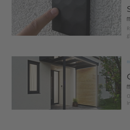
R
g
R
O
I