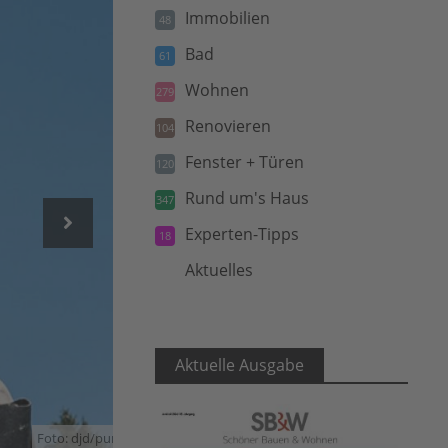
Immobilien
48
Bad
61
Wohnen
279
Renovieren
104
Fenster + Türen
120
Rund um's Haus
347
Experten-Tipps
18
Aktuelles
5
Aktuelle Ausgabe
Foto: djd/puren