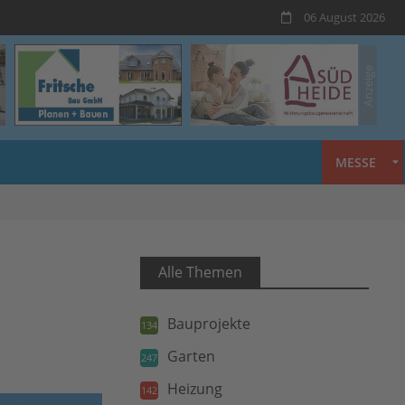
06 August 2026
MESSE
Alle Themen
Bauprojekte
134
Garten
247
Heizung
142