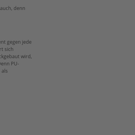
rauch, denn
ent gegen jede
t sich
ckgebaut wird,
 Denn PU-
 als