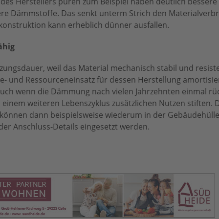
s Herstellers puren zum Beispiel haben deutlich bessere
e Dämmstoffe. Das senkt unterm Strich den Materialverb
onstruktion kann erheblich dünner ausfallen.
ähig
ungsdauer, weil das Material mechanisch stabil und resist
ie- und Ressourceneinsatz für dessen Herstellung amortisier
auch wenn die Dämmung nach vielen Jahrzehnten einmal rü
n einem weiteren Lebenszyklus zusätzlichen Nutzen stiften.
können dann beispielsweise wiederum in der Gebäudehülle
r Anschluss-Details eingesetzt werden.