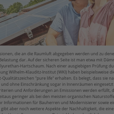
issionen, die an die Raumluft abgegeben werden und zu dene
Belastung dar. Auf der sicheren Seite ist man etwa mit D
yurethan-Hartschaum. Nach einer ausgiebigen Prüfung du
chung Wilhelm-Klauditz-Institut (WKI) haben beispielsweise 
Qualitätszeichen "pure life" erhalten. Es belegt, dass sie n
d und ohne Einschränkung sogar in Innenräumen eingesetz
Kriterien und Anforderungen an Emissionen werden erfüllt, 
 weitaus geringer als bei den meisten organischen Naturstoff
 Informationen für Bauherren und Modernisierer sowie ei
bt aber noch weitere Aspekte der Nachhaltigkeit, die eine 