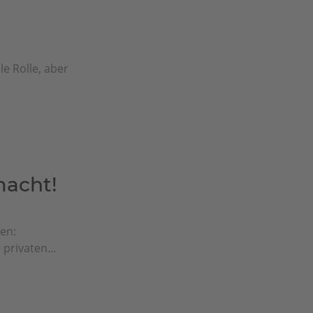
e Rolle, aber
macht!
en:
privaten...