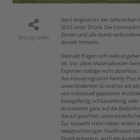
(epr) Angesichts der zahlreiche
2023 unter Druck. Die Corona-Krise
Zinsen und alle damit verbundene
Beitrag teilen
derzeit immens.
Deshalb fragen sich viele angehe
ob. Vor allem Materialkosten kenn
Experten zufolge nicht absehbar.
das Hausprogramm Family Plus vo
unverändertem Grundriss ein attra
von individuell geplanten Archite
bezugsfertig, schlüsselfertig od
Architekten ganz auf die Bedürfn
darauf geachtet, unterschiedlich
Zur Auswahl steht neben einem a
zweigeschossigen Stadthause mit
Quadratmetern, auch ein kompakt