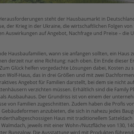
n Herausforderungen steht der Hausbaumarkt in Deutschland
, der Krieg in der Ukraine, die wirtschaftlichen Folgen von I
n Auswirkungen auf Angebot, Nachfrage und Preise – die Un
nde Hausbaufamilien, wann sie anfangen sollten, ein Haus 
en derzeit nur eine Richtung: nach oben. Ein Ende dieser En
 Zum Glück helfen vorgedachte Lösungen dabei, Kosten zu s
n Wolf-Haus, das in drei Größen und mit zwei Dachformen
ktives Angebot für Familien darstellt, bei dem sie nicht auf
ktenhäusern verzichten müssen. Erhältlich sind die Family 
er als Ausbauhaus. Der Grundriss ist von einem der untern
isse von Familien zugeschnitten. Zudem haben die Profis vo
e Gebäudeformen anzubieten, die sich in nahezu jedes Baug
nderthalbgeschossigen Haus mit traditionellem Satteldach
 Walmdach, jeweils mit einer Wohn-/Nutzfläche von 130, 14
er Bungalow. Die Ausstattung wird mit Produkten führend