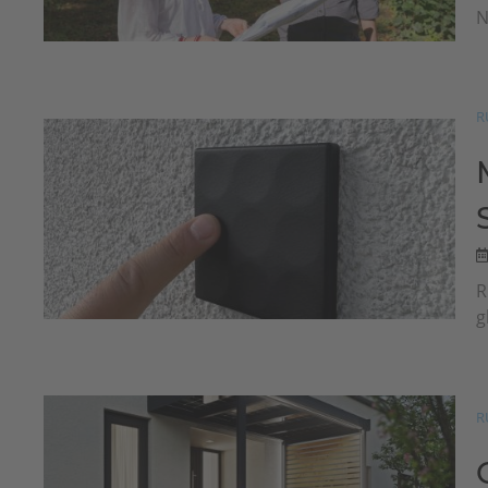
N
R
R
g
R