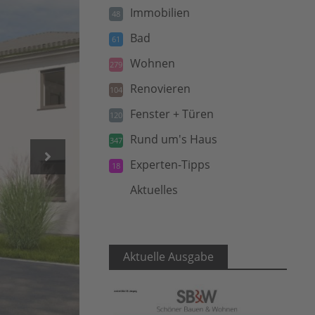
Immobilien
48
Bad
61
Wohnen
279
Renovieren
104
Fenster + Türen
120
Rund um's Haus
347
Experten-Tipps
18
Aktuelles
5
Aktuelle Ausgabe
epr/Wolf-Haus