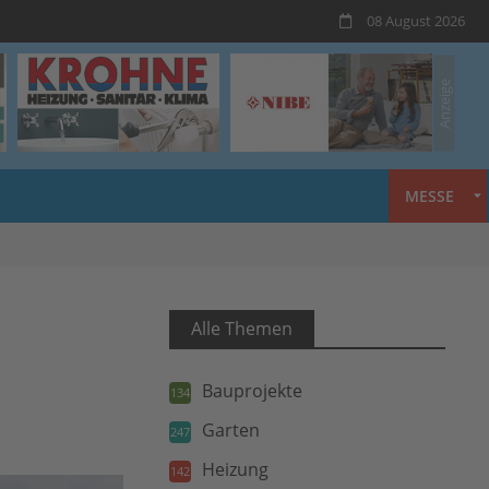
08 August 2026
MESSE
Alle Themen
Bauprojekte
134
Garten
247
Heizung
142