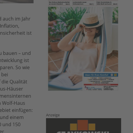
 auch im Jahr
nflation,
sicherheit ist
zu bauen – und
twicklung ist
paren. So wie
 bei
 die Qualität
Plus-Häuser
ehmensinternen
n Wolf-Haus
ebiet einfügen:
Anzeige
 und einem
0 und 150
er