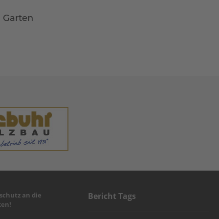
m Garten
chutz an die
Bericht Tags
en!