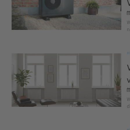
W
n
H
W
d
H