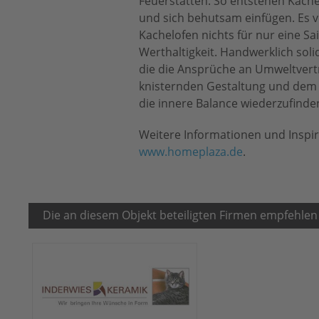
Feuerstätten. So entstehen Kache
und sich behutsam einfügen. Es ve
Kachelofen nichts für nur eine Sa
Werthaltigkeit. Handwerklich soli
die die Ansprüche an Umweltverträg
knisternden Gestaltung und dem u
die innere Balance wiederzufinde
Weitere Informationen und Inspi
www.homeplaza.de
.
Die an diesem Objekt beteiligten Firmen empfehlen