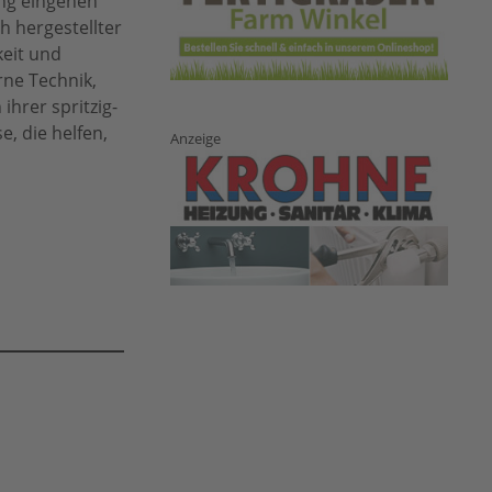
ung eingehen
h hergestellter
keit und
rne Technik,
ihrer spritzig-
, die helfen,
Anzeige