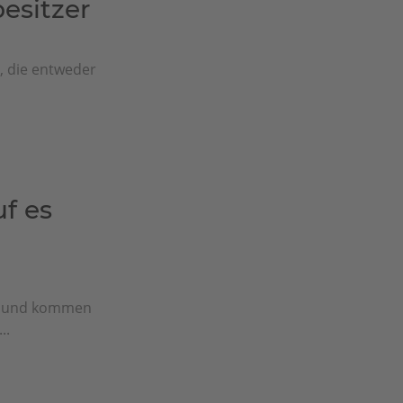
sitzer
e, die entweder
f es
n und kommen
..