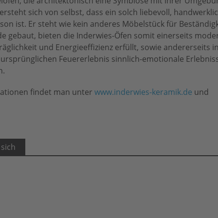
löfen, die architektonisch eine Symbiose mit ihrer Umgeb
rsteht sich von selbst, dass ein solch liebevoll, handwerklic
ison ist. Er steht wie kein anderes Möbelstück für Beständig
de gebaut, bieten die Inderwies-Öfen somit einerseits mode
lichkeit und Energieeffizienz erfüllt, sowie andererseits in 
rsprünglichen Feuererlebnis sinnlich-emotionale Erlebnisse
n.
rationen findet man unter
www.inderwies-keramik.de
und
 sich