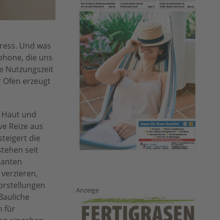
nderwies Keramik
tress. Und was
phone, die uns
le Nutzungszeit
r Ofen erzeugt
e Haut und
ve Reize aus
teigert die
stehen seit
Kanten
 verzieren,
orstellungen
Anzeige
Bauliche
 für