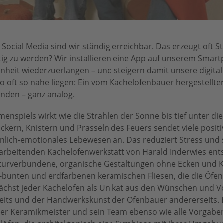
epr/I
 Social Media sind wir ständig erreichbar. Das erzeugt oft S
rtig zu werden? Wir installieren eine App auf unserem Smart
enheit wiederzuerlangen – und steigern damit unsere digita
o oft so nahe liegen: Ein vom Kachelofenbauer hergestellte
den – ganz analog.
spiels wirkt wie die Strahlen der Sonne bis tief unter di
ckern, Knistern und Prasseln des Feuers sendet viele positi
nlich-emotionales Lebewesen an. Das reduziert Stress und s
h arbeitenden Kachelofenwerkstatt von Harald Inderwies ent
 naturverbundene, organische Gestaltungen ohne Ecken und 
h-bunten und erdfarbenen keramischen Fliesen, die die Öfen
wächst jeder Kachelofen als Unikat aus den Wünschen und V
seits und der Handwerkskunst der Ofenbauer andererseits. 
er Keramikmeister und sein Team ebenso wie alle Vorgaben