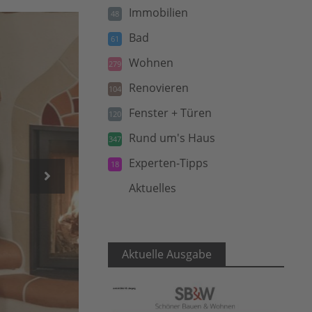
Immobilien
48
Bad
61
Wohnen
279
Renovieren
104
Fenster + Türen
120
Rund um's Haus
347
Experten-Tipps
18
Aktuelles
5
Aktuelle Ausgabe