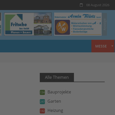
08 August 2026
MESSE
Alle Themen
Bauprojekte
134
Garten
247
Heizung
142