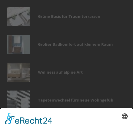
Grüne Basis für Traumterrassen
Großer Badkomfort auf kleinem Raum
Wellness auf alpine Art
Tapetenwechsel fürs neue Wohngefühl
Bericht Tags