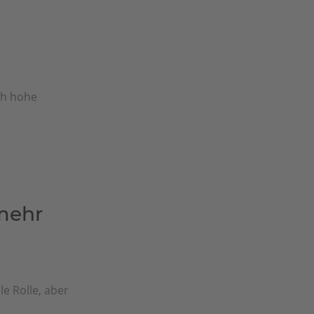
ch hohe
mehr
e Rolle, aber