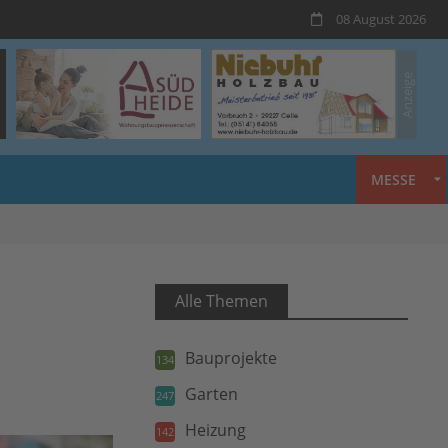
08 August 2026
MESSE
Alle Themen
Bauprojekte
134
Garten
247
Heizung
142