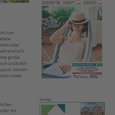
ativ zum
betene
reten oder
während sich
eine große
ch zusätzlich
 passt, können
ionen sowie
Anzeige
lichen
 oder mit