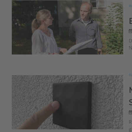
R
D
N
R
R
g