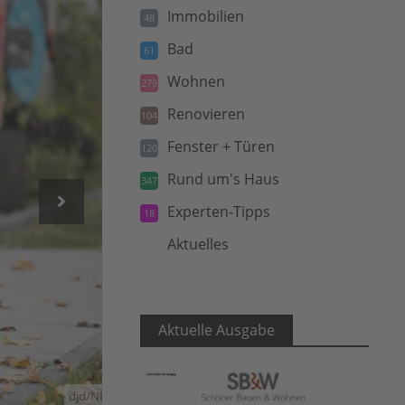
Immobilien
48
Bad
61
Wohnen
279
Renovieren
104
Fenster + Türen
120
Rund um's Haus
347
Experten-Tipps
18
Aktuelles
5
Aktuelle Ausgabe
djd/NEHER