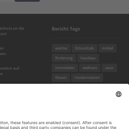
chutz an die
Bericht Tags
en!
wärme
fotovoltaik
möbel
für
sen
förderung
hausbau
immobilien
wellness
zaun
omfort auf
um
fliesen
modernisieren
sanieren
holz
finanzierung
alpine Art
badezimmer
sicherheit
türen
rund ums haus
heizung
sel fürs neue
fenster
garten