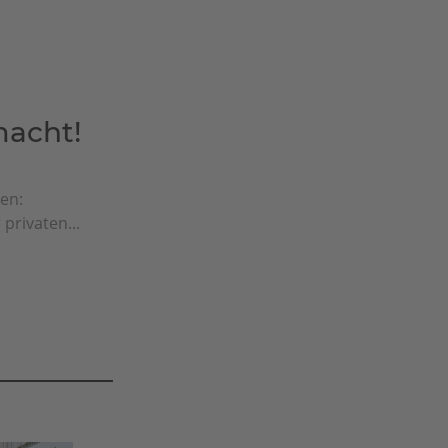
macht!
en:
privaten...