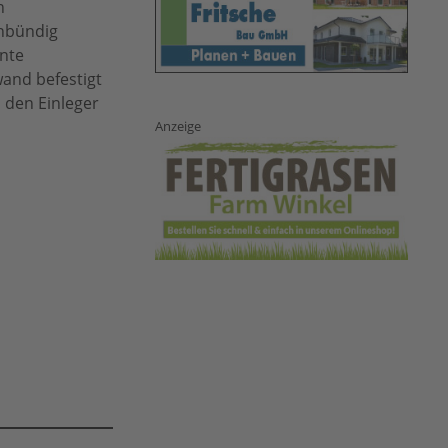
n
enbündig
ente
wand befestigt
 den Einleger
Anzeige