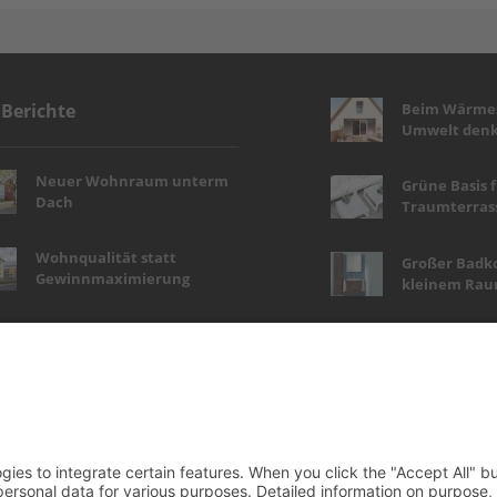
Beim Wärmes
 Berichte
Umwelt denk
Neuer Wohnraum unterm
Grüne Basis 
Dach
Traumterras
Wohnqualität statt
Großer Badk
Gewinnmaximierung
kleinem Ra
Haustür-Highlights in
Wellness auf 
Holzoptik
Natürlich schön,
Tapetenwech
pflegeleicht und nachhaltig
Wohngefühl