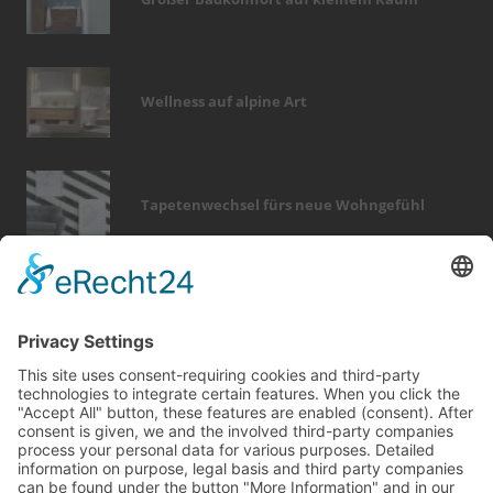
Wellness auf alpine Art
Tapetenwechsel fürs neue Wohngefühl
Bericht Tags
dekoration
fotovoltaik
möbel
entfeuchtung
türen
feuer
beratung
wintergarten
zaun
immobilien
finanzierung
sicherheit
fliesen