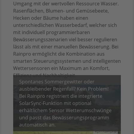
Umgang mit der wertvollen Ressource Wasser.
Rasenflächen, Blumen- und Gemüsebeete,
Hecken oder Bäume haben einen
unterschiedlichen Wasserbedarf, welcher sich
mit individuell programmierbaren
Bewässerungsszenarien viel besser regulieren
lässt als mit einer manuellen Bewässerung. Bei
Rainpro ermöglicht die Kombination aus
smarten Steuerungssystemen und intelligenten
Wettersensoren ein Maximum an Komfort,
Effizienz und Nachhaltigkeit.
Spontanes Sommergewitter oder
ausbleibender Regenfall? Kein Problem!
Bei Rainpro registriert die integrierte
SolarSync-Funktion mit optional
erhältlichem Sensor Wetterumschwünge
und passt das Bewässerungsprogramm
automatisch an.
epr/Rainpro