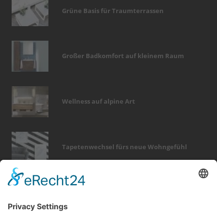
Grüne Basis für Traumterrassen
Großer Badkomfort auf kleinem Raum
Wellness auf alpine Art
Tapetenwechsel fürs neue Wohngefühl
Bericht Tags