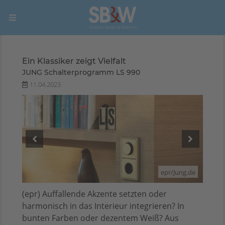
Ein Klassiker zeigt Vielfalt
JUNG Schalterprogramm LS 990
11.04.2023
ng.de
epr/Jung.de
(epr) Auffallende Akzente setzten oder
harmonisch in das Interieur integrieren? In
bunten Farben oder dezentem Weiß? Aus