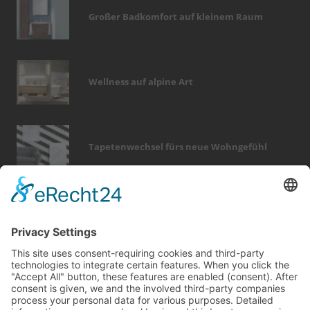
Großer Badkomfort auf kleinem Raum
Wellness auf alpine Art
Tapetenwechsel fürs neue Wohngefühl
Bericht Tags
dekoration
dämmung
zaun
modernisieren
rund ums haus
smart home
beratung
fotovoltaik