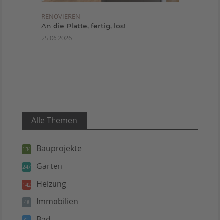
RENOVIEREN
An die Platte, fertig, los!
25.06.2026
Alle Themen
Bauprojekte
134
Garten
247
Heizung
142
Immobilien
48
Bad
61