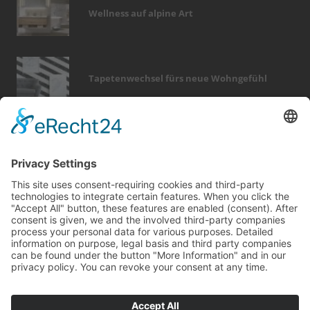
Wellness auf alpine Art
Tapetenwechsel fürs neue Wohngefühl
Bericht Tags
kamin
elektro
hausbau
badezimmer
immobilien
dämmung
entfeuchtung
garten
modernisieren
wellness
heizung
renovieren
küche
photovoltaik
dach
förderung
keller
sanieren
beratung
sicherheit