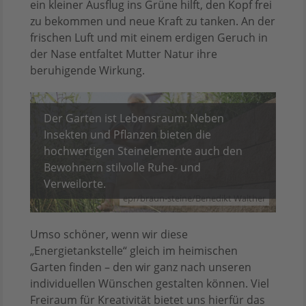
ein kleiner Ausflug ins Grüne hilft, den Kopf frei
zu bekommen und neue Kraft zu tanken. An der
frischen Luft und mit einem erdigen Geruch in
der Nase entfaltet Mutter Natur ihre
beruhigende Wirkung.
Der Garten ist Lebensraum: Neben
Insekten und Pflanzen bieten die
hochwertigen Steinelemente auch den
Bewohnern stilvolle Ruhe- und
Verweilorte.
epr/braun-steine/Benedikt Walther
Umso schöner, wenn wir diese
„Energietankstelle“ gleich im heimischen
Garten finden – den wir ganz nach unseren
individuellen Wünschen gestalten können. Viel
Freiraum für Kreativität bietet uns hierfür das