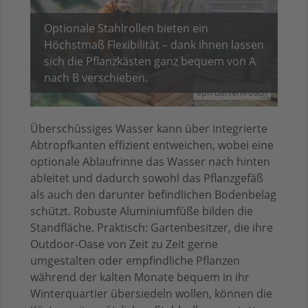
Optionale Stahlrollen bieten ein
Höchstmaß Flexibilität – dank ihnen lassen
sich die Pflanzkästen ganz bequem von A
nach B verschieben.
epr/Gartenfrosch
Überschüssiges Wasser kann über integrierte
Abtropfkanten effizient entweichen, wobei eine
optionale Ablaufrinne das Wasser nach hinten
ableitet und dadurch sowohl das Pflanzgefäß
als auch den darunter befindlichen Bodenbelag
schützt. Robuste Aluminiumfüße bilden die
Standfläche. Praktisch: Gartenbesitzer, die ihre
Outdoor-Oase von Zeit zu Zeit gerne
umgestalten oder empfindliche Pflanzen
während der kalten Monate bequem in ihr
Winterquartier übersiedeln wollen, können die