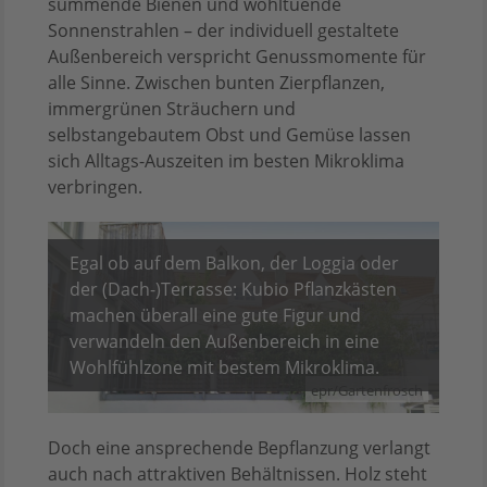
summende Bienen und wohltuende
Sonnenstrahlen – der individuell gestaltete
Außenbereich verspricht Genussmomente für
alle Sinne. Zwischen bunten Zierpflanzen,
immergrünen Sträuchern und
selbstangebautem Obst und Gemüse lassen
sich Alltags-Auszeiten im besten Mikroklima
verbringen.
Egal ob auf dem Balkon, der Loggia oder
der (Dach-)Terrasse: Kubio Pflanzkästen
machen überall eine gute Figur und
verwandeln den Außenbereich in eine
Wohlfühlzone mit bestem Mikroklima.
epr/Gartenfrosch
Doch eine ansprechende Bepflanzung verlangt
auch nach attraktiven Behältnissen. Holz steht