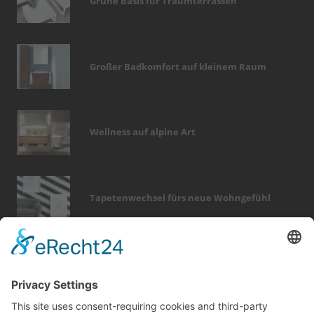
Grüne Basis für Traumterrassen
Großer Badkomfort auf kleinem Raum
Wellness auf alpine Art
Tapetenwechsel fürs neue Wohngefühl
Bericht Tags