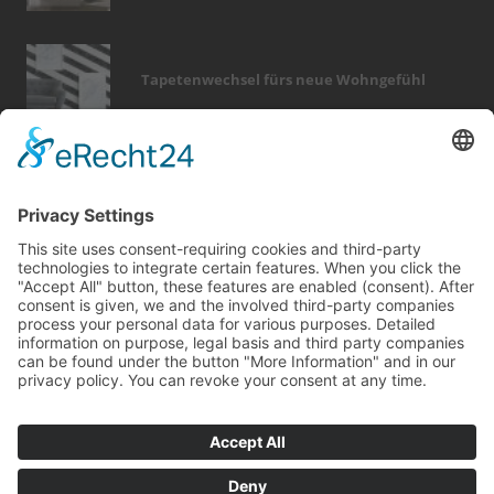
Tapetenwechsel fürs neue Wohngefühl
Bericht Tags
dämmung
modernisieren
fußboden
förderung
garten
dach
fenster
finanzierung
zaun
badezimmer
rund ums haus
feuer
kamin
fliesen
keller
möbel
küche
renovieren
wärme
sicherheit