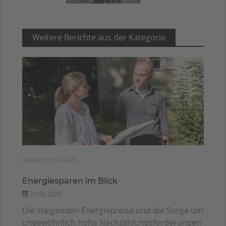
Weitere Berichte aus der Kategorie
RUND UM'S HAUS
Energiesparen im Blick
25.06.2026
Die steigenden Energiepreise und die Sorge um
ungewöhnlich hohe Nachzahlungsforderungen