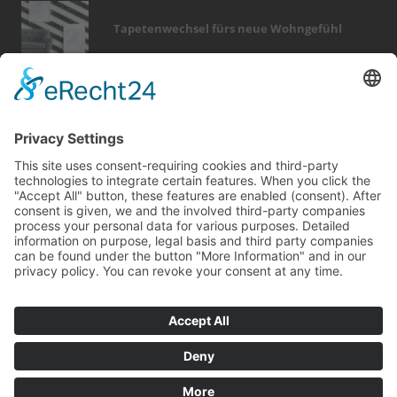
Tapetenwechsel fürs neue Wohngefühl
Bericht Tags
beratung
wintergarten
modernisieren
holz
küche
immobilien
renovieren
möbel
zaun
dekoration
rund ums haus
wärme
smart home
keller
fußboden
dämmung
kamin
outdoor
badezimmer
fotovoltaik
Kontakt
Impressum
Datenschutz