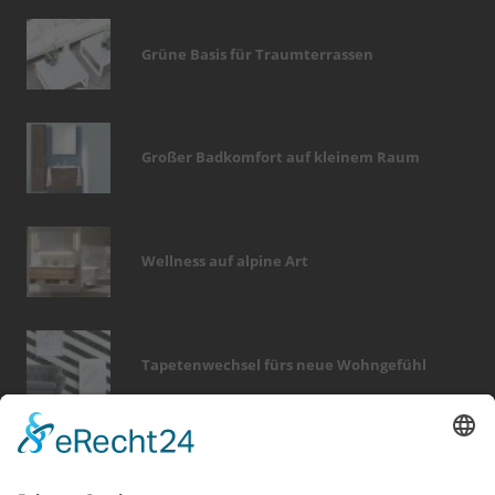
Grüne Basis für Traumterrassen
Großer Badkomfort auf kleinem Raum
Wellness auf alpine Art
Tapetenwechsel fürs neue Wohngefühl
Bericht Tags