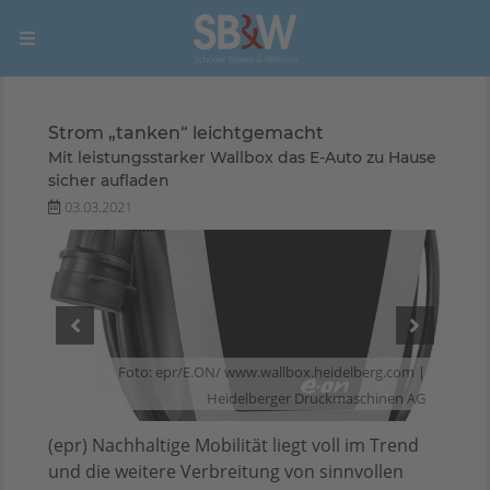
Strom „tanken“ leichtgemacht
Mit leistungsstarker Wallbox das E-Auto zu Hause
sicher aufladen
03.03.2021
com |
Foto: epr/E.ON/ www.wallbox.heidelberg.com |
en AG
Heidelberger Druckmaschinen AG
(epr) Nachhaltige Mobilität liegt voll im Trend
und die weitere Verbreitung von sinnvollen