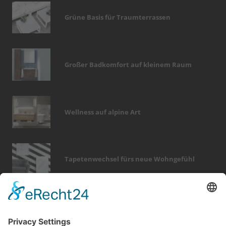
Grüne Basis für Traumterrassen
Großer Badkomfort auf kleinem Raum
Wellness auf alpine Art
Tapetenwechsel fürs neue Wohngefühl
Bericht Tags