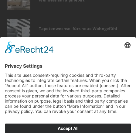
Tapetenwechsel fürs neue Wohngefühl
Bericht Tags
hausbau
feuer
beratung
förderung
fußboden
modernisieren
heizung
wintergarten
wellness
keller
fenster
sicherheit
finanzierung
kamin
smart home
dach
möbel
holz
garten
sanieren