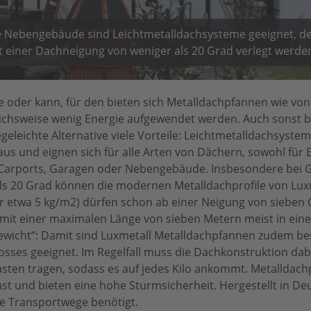
e Nebengebäude sind Leichtmetalldachsysteme geeignet, de
einer Dachneigung von weniger als 20 Grad verlegt werde
 oder kann, für den bieten sich Metalldachpfannen wie von
eichsweise wenig Energie aufgewendet werden. Auch sonst b
egeleichte Alternative viele Vorteile: Leichtmetalldachsyste
us und eignen sich für alle Arten von Dächern, sowohl für 
r Carports, Garagen oder Nebengebäude. Insbesondere bei
ls 20 Grad können die modernen Metalldachprofile von Luxm
r etwa 5 kg/m2) dürfen schon ab einer Neigung von sieben
mit einer maximalen Länge von sieben Metern meist in ein
tgewicht“: Damit sind Luxmetall Metalldachpfannen zudem bes
sses geeignet. Im Regelfall muss die Dachkonstruktion da
sten tragen, sodass es auf jedes Kilo ankommt. Metalldach
t und bieten eine hohe Sturmsicherheit. Hergestellt in De
ze Transportwege benötigt.