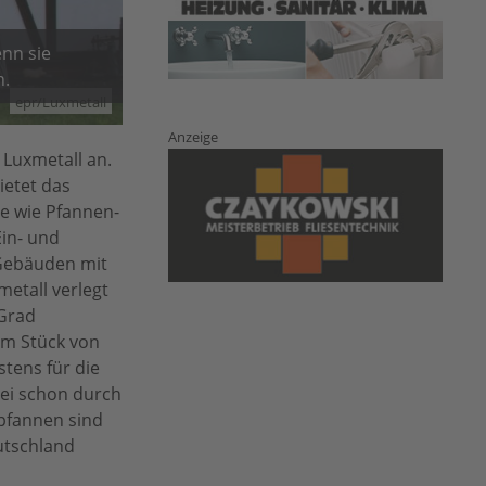
nn sie
n.
epr/Luxmetall
Anzeige
 Luxmetall an.
ietet das
me wie Pfannen-
Ein- und
 Gebäuden mit
etall verlegt
 Grad
em Stück von
tens für die
bei schon durch
pfannen sind
utschland