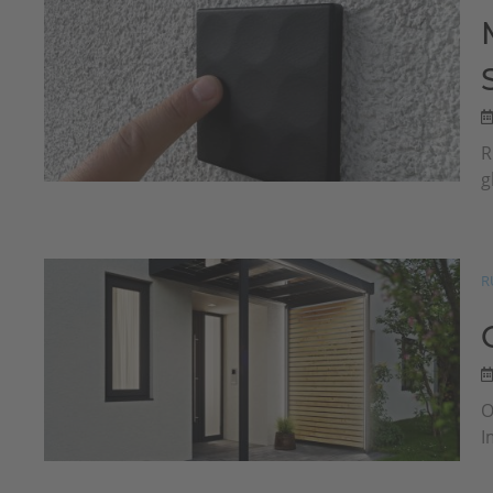
R
g
R
O
I