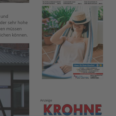
e und
 der sehr hohe
nten müssen
reichen können.
Anzeige