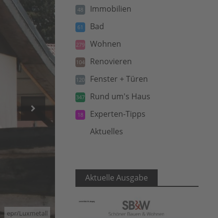
Immobilien
48
Bad
61
Wohnen
279
Renovieren
104
Fenster + Türen
120
Rund um's Haus
347
Experten-Tipps
18
Aktuelles
5
Aktuelle Ausgabe
epr/Luxmetall