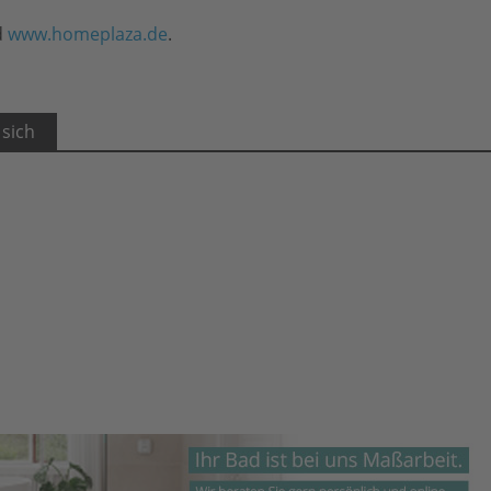
d
www.homeplaza.de
.
 sich