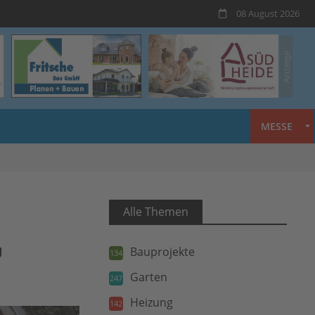
08 August 2026
MESSE
Alle Themen
g
Bauprojekte
134
Garten
247
Heizung
142