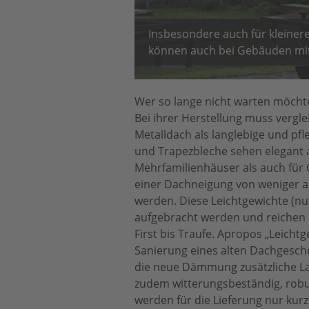
Insbesondere auch für kleiner
können auch bei Gebäuden mit 
Wer so lange nicht warten möchte
Bei ihrer Herstellung muss vergl
Metalldach als langlebige und pfl
und Trapezbleche sehen elegant a
Mehrfamilienhäuser als auch fü
einer Dachneigung von weniger a
werden. Diese Leichtgewichte (nu
aufgebracht werden und reichen 
First bis Traufe. Apropos „Leich
Sanierung eines alten Dachgescho
die neue Dämmung zusätzliche La
zudem witterungsbeständig, robus
werden für die Lieferung nur kur