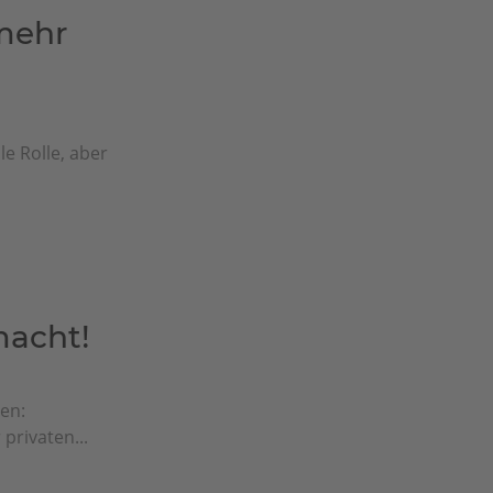
mehr
e Rolle, aber
macht!
en:
privaten...