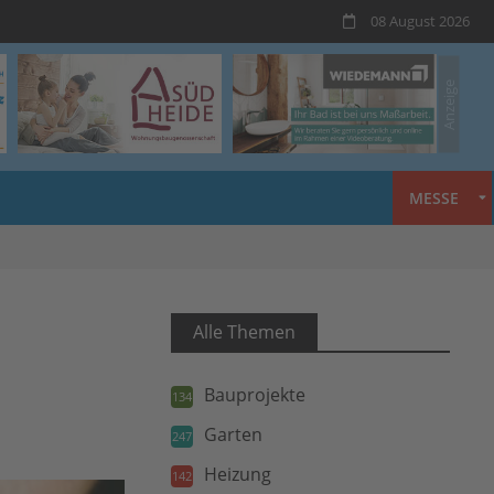
08 August 2026
MESSE
Alle Themen
Bauprojekte
134
Garten
247
Heizung
142