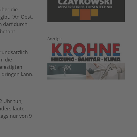
über die
gibt. "An Obst,
n darf durch
 betont
Anzeige
rundsätzlich
m die
efestigten
 dringen kann.
2 Uhr tun,
nders laute
tags nur von 9