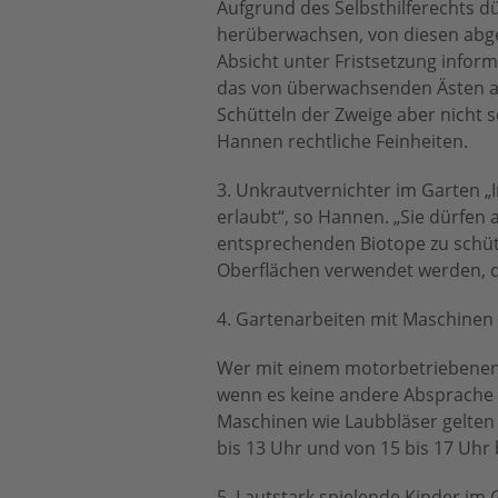
Aufgrund des Selbsthilferechts d
herüberwachsen, von diesen abge
Absicht unter Fristsetzung infor
das von überwachsenden Ästen au
Schütteln der Zweige aber nicht s
Hannen rechtliche Feinheiten.
3. Unkrautvernichter im Garten „
erlaubt“, so Hannen. „Sie dürfen
entsprechenden Biotope zu schütz
Oberflächen verwendet werden, da
4. Gartenarbeiten mit Maschinen
Wer mit einem motorbetriebenen 
wenn es keine andere Absprache g
Maschinen wie Laubbläser gelten 
bis 13 Uhr und von 15 bis 17 Uhr
5. Lautstark spielende Kinder im