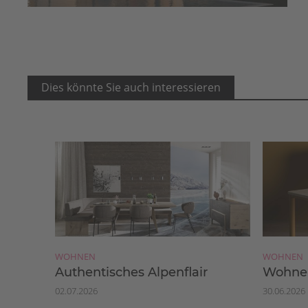
Dies könnte Sie auch interessieren
WOHNEN
WOHNEN
Authentisches Alpenflair
Wohnen
02.07.2026
30.06.2026