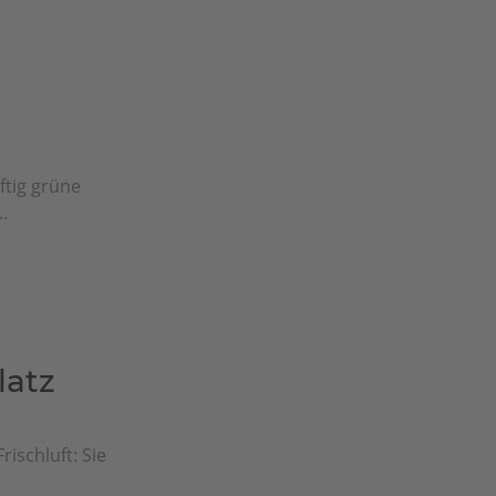
ftig grüne
.
latz
rischluft: Sie