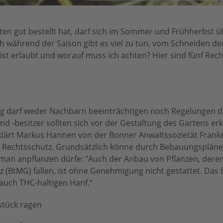
rten gut bestellt hat, darf sich im Sommer und Frühherbst ü
 während der Saison gibt es viel zu tun, vom Schneiden de
st erlaubt und worauf muss ich achten? Hier sind fünf Rec
ung darf weder Nachbarn beeinträchtigen noch Regelungen
nd -besitzer sollten sich vor der Gestaltung des Gartens er
rklärt Markus Hannen von der Bonner Anwaltssozietät Franke
 Rechtsschutz. Grundsätzlich könne durch Bebauungspläne
man anpflanzen dürfe: "Auch der Anbau von Pflanzen, deren
(BtMG) fallen, ist ohne Genehmigung nicht gestattet. Das b
auch THC-haltigen Hanf.“
stück ragen