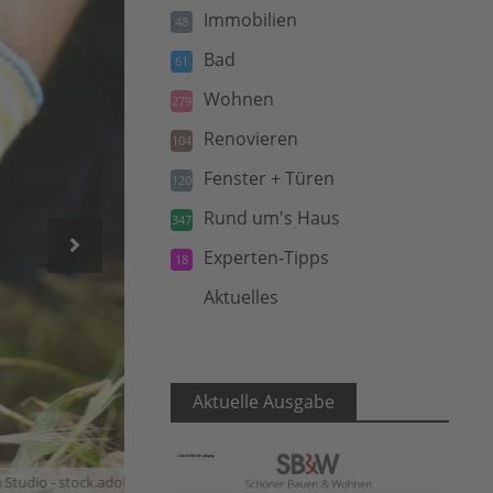
Immobilien
48
Bad
61
Wohnen
279
Renovieren
104
Fenster + Türen
120
Rund um's Haus
347
Experten-Tipps
18
Aktuelles
5
Aktuelle Ausgabe
 stock.adobe.com