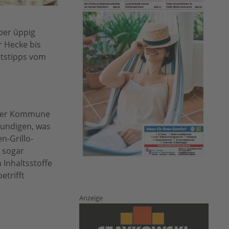
ber üppig
r Hecke bis
htstipps vom
 der Kommune
kundigen, was
n-Grillo-
 sogar
 Inhaltsstoffe
etrifft
Anzeige