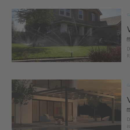
G
D
R
G
D
i