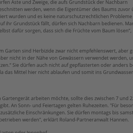
ürfen Äste und Zweige, die aufs Grundstück der Nachbarn
schnitten werden, wenn die Eigentümer des Baums zuvor 
miert wurden und es keine naturschutzrechtlichen Probleme 
f ihr Grundstück fällt, dürfen sich Nachbarn bedienen. Ma
elbst dafür sorgen, dass sich die Früchte vom Baum lösen“,
Im Garten sind Herbizide zwar nicht empfehlenswert, aber g
 aber nicht in der Nähe von Gewässern verwendet werden, u
en.“ Sie dürfen auch nicht auf gepflasterten oder anders b
 das Mittel hier nicht ablaufen und somit ins Grundwasser
Gartengerät arbeiten möchte, sollte dies zwischen 7 und 2
ibt. An Sonn- und Feiertagen gelten Ruhezeiten. "Für beso
zusätzliche Einschränkungen. Sie dürfen montags bis sams
 betrieben werden", erklärt Roland-Partneranwalt Hannen.
 Garten oder Innenhof