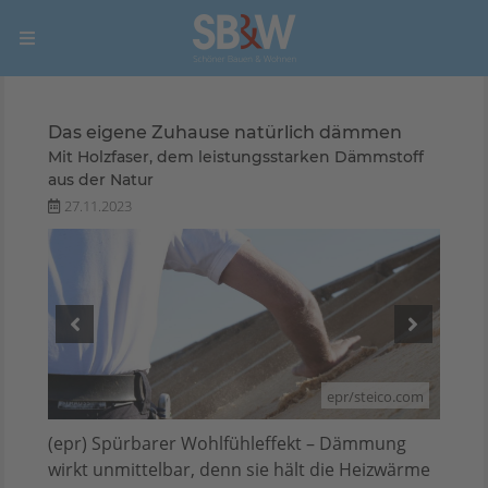
Das eigene Zuhause natürlich dämmen
Mit Holzfaser, dem leistungsstarken Dämmstoff
aus der Natur
27.11.2023
o.com
epr/steico.com
(epr) Spürbarer Wohlfühleffekt – Dämmung
wirkt unmittelbar, denn sie hält die Heizwärme