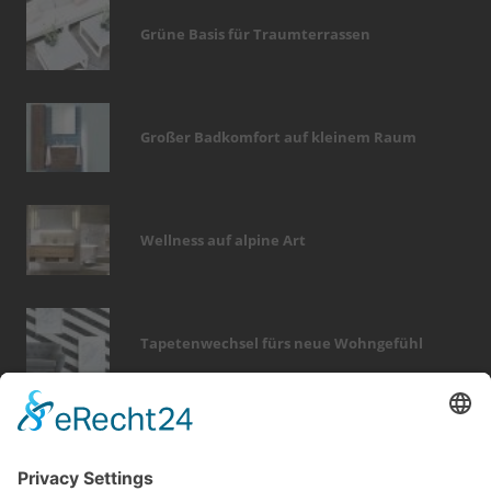
Grüne Basis für Traumterrassen
Großer Badkomfort auf kleinem Raum
Wellness auf alpine Art
Tapetenwechsel fürs neue Wohngefühl
Bericht Tags