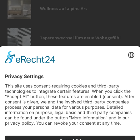
Wellness auf alpine Art
Tapetenwechsel fürs neue Wohngefühl
Bericht Tags
modernisieren
badezimmer
dämmung
feuer
küche
renovieren
garten
wellness
kamin
zaun
fußboden
möbel
sicherheit
fenster
förderung
wintergarten
wärme
immobilien
hausbau
heizung