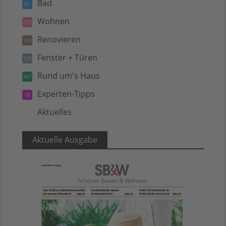
Bad
61
Wohnen
279
Renovieren
104
Fenster + Türen
120
Rund um's Haus
347
Experten-Tipps
18
Aktuelles
5
Aktuelle Ausgabe