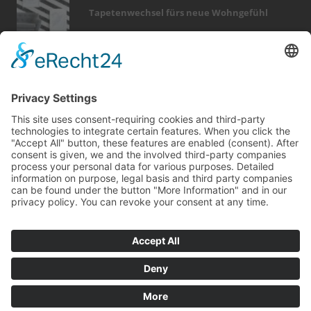
Tapetenwechsel fürs neue Wohngefühl
Bericht Tags
rund ums haus
heizung
fotovoltaik
kamin
smart home
feuer
wintergarten
badezimmer
finanzierung
photovoltaik
dämmung
fußboden
küche
möbel
renovieren
förderung
dach
beratung
hausbau
outdoor
Kontakt
Impressum
Datenschutz