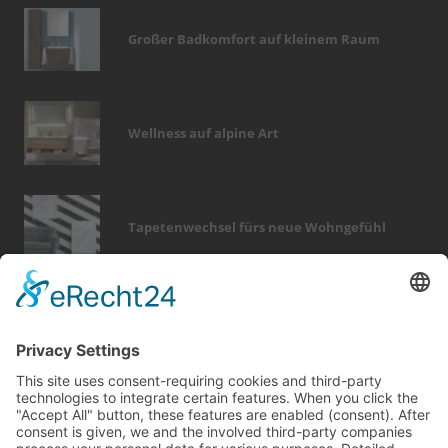
Großer Badkomfort auf kleinem Raum
Wellness auf alpine Art
Tapetenwechsel fürs neue Wohngefühl
Bericht Tags
sicherheit
modernisieren
sanieren
förderung
küche
hausbau
fußboden
outdoor
dach