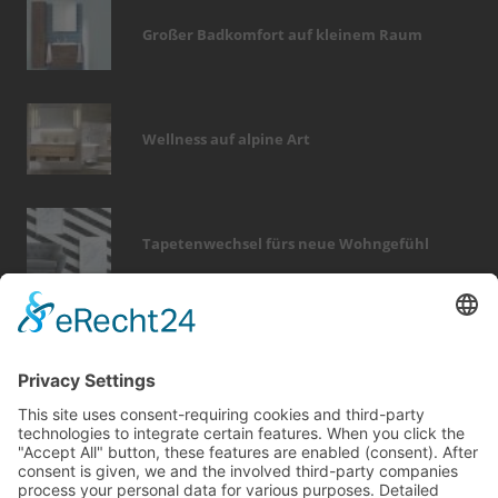
Großer Badkomfort auf kleinem Raum
Wellness auf alpine Art
Tapetenwechsel fürs neue Wohngefühl
Bericht Tags
wärme
förderung
fliesen
immobilien
renovieren
kamin
modernisieren
feuer
holz