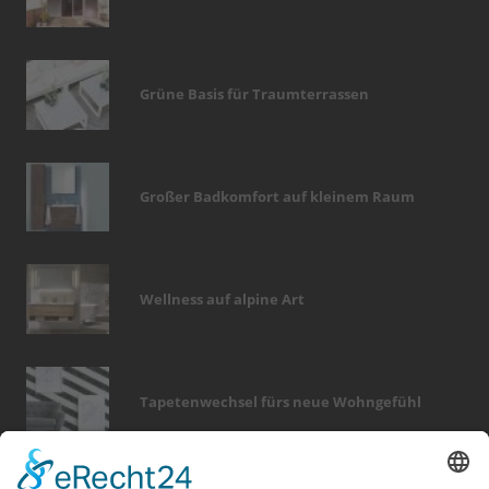
Grüne Basis für Traumterrassen
Großer Badkomfort auf kleinem Raum
Wellness auf alpine Art
Tapetenwechsel fürs neue Wohngefühl