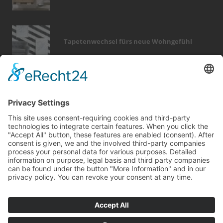
Tapetenwechsel fürs neue Wohngefühl
Bericht Tags
kamin
renovieren
wintergarten
wärme
förderung
outdoor
garten
wellness
heizung
keller
fliesen
rund ums haus
zaun
dach
fußboden
immobilien
fenster
beratung
hausbau
feuer