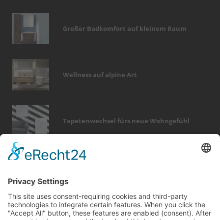
Großer Badkomfort auf kleinem Raum
Wellness auf alpine Art
Tapetenwechsel fürs neue Wohngefühl
Bericht Tags
kamin
wintergarten
fenster
wärme
outdoor