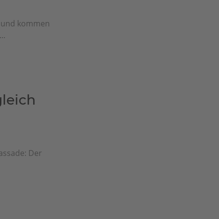
n und kommen
..
leich
fassade: Der