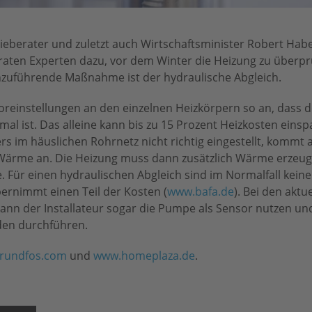
ieberater und zuletzt auch Wirtschaftsminister Robert Habec
 raten Experten dazu, vor dem Winter die Heizung zu überpr
chzuführende Maßnahme ist der hydraulische Abgleich.
Voreinstellungen an den einzelnen Heizkörpern so an, dass 
al ist. Das alleine kann bis zu 15 Prozent Heizkosten einsp
s im häuslichen Rohrnetz nicht richtig eingestellt, kommt 
 Wärme an. Die Heizung muss dann zusätzlich Wärme erzeu
. Für einen hydraulischen Abgleich sind im Normalfall keine
ernimmt einen Teil der Kosten (
www.bafa.de
). Bei den aktu
n der Installateur sogar die Pumpe als Sensor nutzen un
nden durchführen.
rundfos.com
und
www.homeplaza.de
.