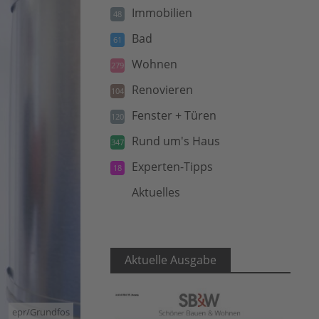
Immobilien
48
Bad
61
Wohnen
279
Renovieren
104
Fenster + Türen
120
Rund um's Haus
347
Experten-Tipps
18
Aktuelles
5
Aktuelle Ausgabe
epr/Grundfos