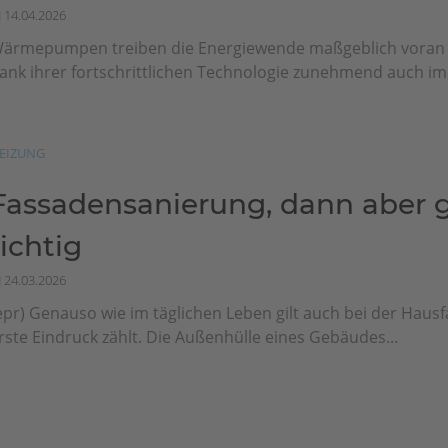
14.04.2026
ärmepumpen treiben die Energiewende maßgeblich vora
ank ihrer fortschrittlichen Technologie zunehmend auch im.
EIZUNG
Fassadensanierung, dann aber g
richtig
24.03.2026
epr) Genauso wie im täglichen Leben gilt auch bei der Haus
rste Eindruck zählt. Die Außenhülle eines Gebäudes...