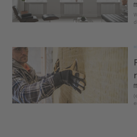
W
d
H
(
e