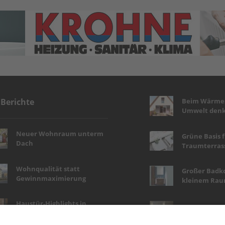
Beim Wärmes
 Berichte
Umwelt denk
Neuer Wohnraum unterm
Grüne Basis 
Dach
Traumterras
Wohnqualität statt
Großer Badk
Gewinnmaximierung
kleinem Ra
Haustür-Highlights in
Wellness auf 
Holzoptik