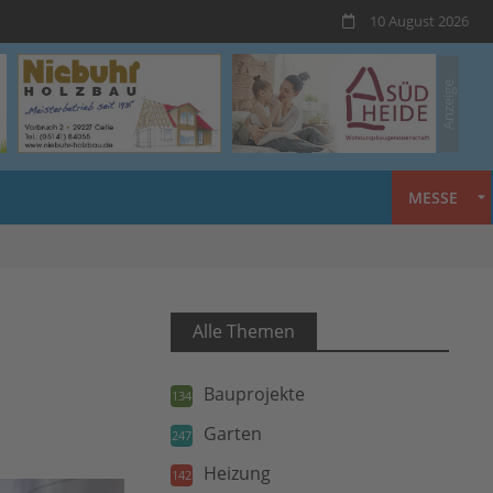
10 August 2026
MESSE
Alle Themen
Bauprojekte
134
Garten
247
Heizung
142