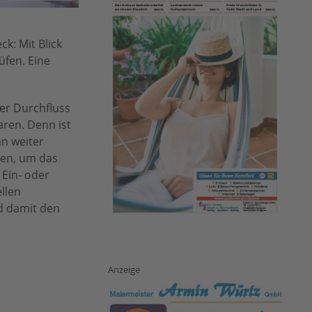
k: Mit Blick
üfen. Eine
der Durchfluss
aren. Denn ist
an weiter
gen, um das
 Ein- oder
ellen
d damit den
Anzeige