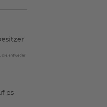
sitzer
e, die entweder
f es