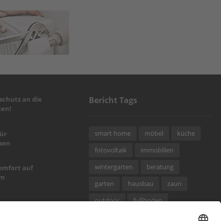
chutz an die
Bericht Tags
en!
smart home
möbel
küche
für
sen
fotovoltaik
immobilien
wintergarten
beratung
omfort auf
um
garten
hausbau
zaun
outdoor
fußboden
alpine Art
dämmung
türen
wellness