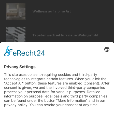
Wellness auf alpine Art
Tapetenwechsel fürs neue Wohngefühl
Bericht Tags
immobilien
dach
rund ums haus
elektro
wellness
dämmung
fotovoltaik
förderung
hausbau
beratung
finanzierung
türen
wintergarten
modernisieren
küche
dekoration
badezimmer
fliesen
keller
smart home