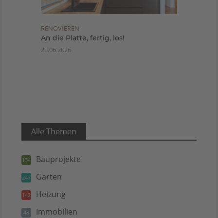
RENOVIEREN
An die Platte, fertig, los!
25.06.2026
Alle Themen
Bauprojekte
134
Garten
247
Heizung
142
Immobilien
48