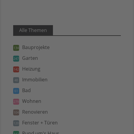
Alle Themen
Bauprojekte
134
Garten
247
Heizung
142
Immobilien
48
Bad
61
Wohnen
279
Renovieren
104
Fenster + Türen
120
Rund um's Haus
347