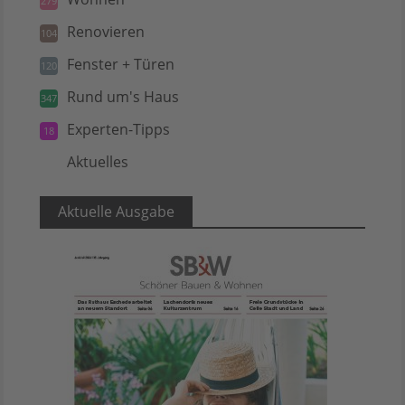
279
Renovieren
104
Fenster + Türen
120
Rund um's Haus
347
Experten-Tipps
18
Aktuelles
5
Aktuelle Ausgabe