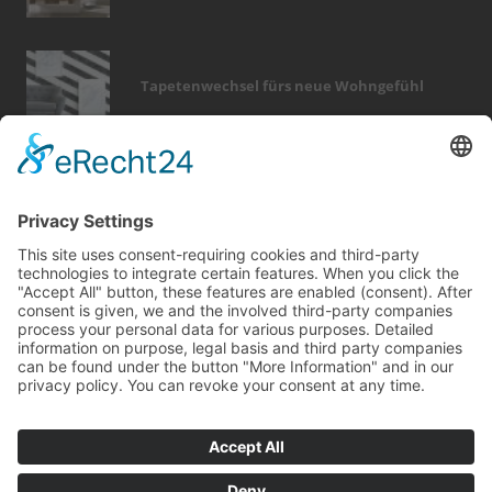
Tapetenwechsel fürs neue Wohngefühl
Bericht Tags
fliesen
fußboden
holz
outdoor
kamin
möbel
feuer
entfeuchtung
rund ums haus
finanzierung
keller
immobilien
renovieren
wintergarten
beratung
fenster
zaun
garten
smart home
türen