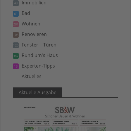
Immobilien
48
Bad
61
Wohnen
281
Renovieren
105
Fenster + Türen
120
Rund um's Haus
347
Experten-Tipps
18
Aktuelles
5
Aktuelle Ausgabe