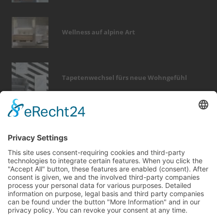
Wellness auf alpine Art
Tapetenwechsel fürs neue Wohngefühl
Bericht Tags
entfeuchtung
elektro
fliesen
türen
fußboden
wintergarten
immobilien
holz
beratung
hausbau
dekoration
förderung
finanzierung
fenster
küche
dämmung
sicherheit
outdoor