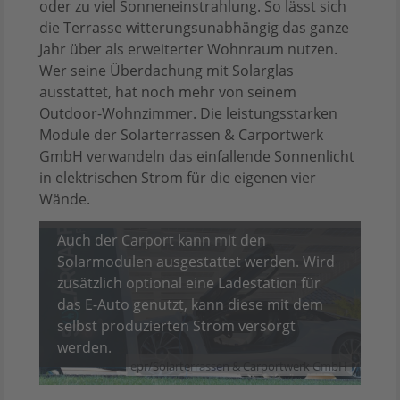
oder zu viel Sonneneinstrahlung. So lässt sich
die Terrasse witterungsunabhängig das ganze
Jahr über als erweiterter Wohnraum nutzen.
Wer seine Überdachung mit Solarglas
ausstattet, hat noch mehr von seinem
Outdoor-Wohnzimmer. Die leistungsstarken
Module der Solarterrassen & Carportwerk
GmbH verwandeln das einfallende Sonnenlicht
in elektrischen Strom für die eigenen vier
Wände.
Auch der Carport kann mit den
Solarmodulen ausgestattet werden. Wird
zusätzlich optional eine Ladestation für
das E-Auto genutzt, kann diese mit dem
selbst produzierten Strom versorgt
werden.
epr/Solarterrassen & Carportwerk GmbH