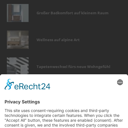
Großer Badkomfort auf kleinem Raum
Wellness auf alpine Art
Tapetenwechsel fürs neue Wohngefühl
Bericht Tags
photovoltaik
hausbau
elektro
dekoration
fenster
fußboden
rund ums haus
kamin