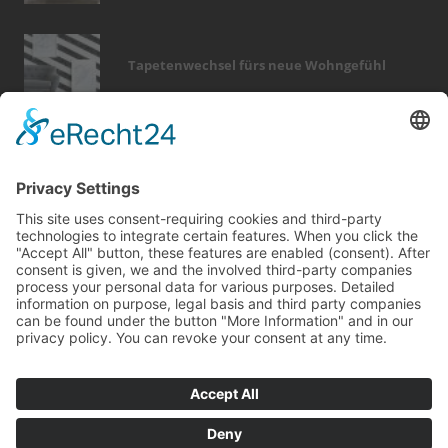
Tapetenwechsel fürs neue Wohngefühl
Bericht Tags
wärme
dämmung
feuer
fußboden
fliesen
küche
türen
immobilien
dekoration
smart home
elektro
hausbau
förderung
zaun
modernisieren
garten
entfeuchtung
wintergarten
dach
sicherheit