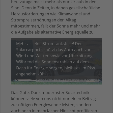
heutzutage meist mehr als nur Urlaub in den
Sinn. Denn in Zeiten, in denen gesellschaftliche
Herausforderungen wie Klimawandel und
Strompreiserhöhungen den Alltag
mitbestimmen, fällt der Sonne mehr und mehr
die Aufgabe als alternative Energiequelle zu.
Mehr als eine Stromtankstelle! Der
Solarcarport schützt das Auto auch vor
Wind und Wetter sowie vor Überhitzung:
Während die Sonnenstrahlen auf dem
Dach für Energie sorgen, bleibt es im Pkw
angenehm kühl.
epr/Solarterrassen & Carportwerk GmbH
Das Gute: Dank modernster Solartechnik
können viele von uns nicht nur einen Beitrag
zur nötigen Energiewende leisten, sondern
auch noch in mehrfacher Hinsicht profitieren.