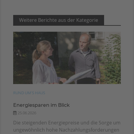
Weitere Berichte aus der Kategorie
RUND UM'S HAUS
Energiesparen im Blick
25.06.2026
Die steigenden Energiepreise und die Sorge um
ungewöhnlich hohe Nachzahlungsforderungen