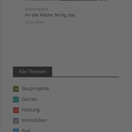
RENOVIEREN
An die Platte, fertig, los!
25.06.2026
Alle Themen
Bauprojekte
134
Garten
247
Heizung
142
Immobilien
48
Bad
61