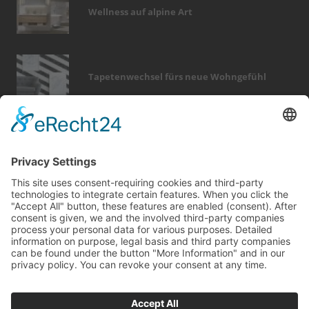
Wellness auf alpine Art
Tapetenwechsel fürs neue Wohngefühl
Bericht Tags
modernisieren
garten
feuer
sicherheit
möbel
fußboden
holz
rund ums haus
fotovoltaik
beratung
dach
keller
hausbau
kamin
immobilien
zaun
heizung
dämmung
wärme
finanzierung